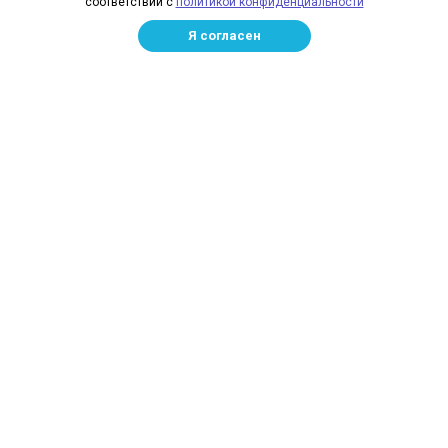
соответствии с
политикой конфиденциальности
Лицензии
Я согласен
Отзывы
Бренды
Наше производство
Информация для дилеров
Сотрудники
Изготовление и монтаж
Доставка и оплата
Каталог
Сетка заградительная
Спортивные сети
Защитные сети для стройплощадок
Маскировочная сетка
Рыболовные сети
Сетка металлическая