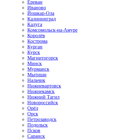
Ереван
Иваново
Йошкар-Ола
Калининград
Калуга
Комсомольск-на-Амуре
Королёв
Кострома
Курган
Курск
Магнитогорск
Минск
Мурманск
Мытищи
Нальчик
Нижневартовск
Нижнекамск
Нижний Тагил
Новороссийск
Орёл
Орск
Петрозаводск
Подольск
Псков
Саранск