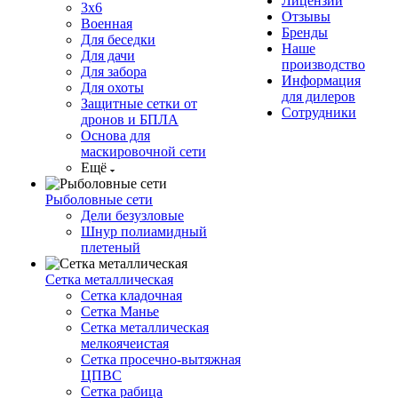
Лицензии
3х6
Отзывы
Военная
Бренды
Для беседки
Наше
Для дачи
производство
Для забора
Информация
Для охоты
для дилеров
Защитные сетки от
Сотрудники
дронов и БПЛА
Основа для
маскировочной сети
Ещё
Рыболовные сети
Дели безузловые
Шнур полиамидный
плетеный
Сетка металлическая
Сетка кладочная
Сетка Манье
Сетка металлическая
мелкоячеистая
Сетка просечно-вытяжная
ЦПВС
Сетка рабица