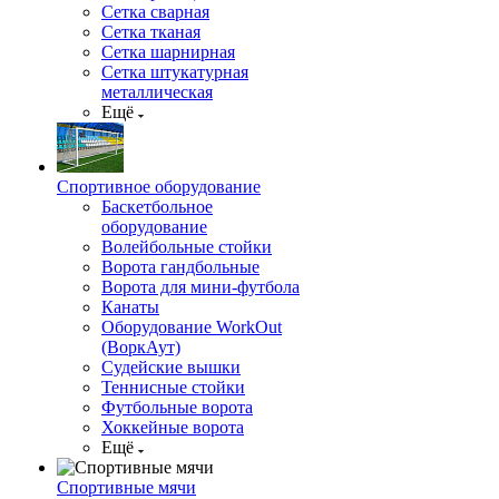
Сетка сварная
Сетка тканая
Сетка шарнирная
Сетка штукатурная
металлическая
Ещё
Спортивное оборудование
Баскетбольное
оборудование
Волейбольные стойки
Ворота гандбольные
Ворота для мини-футбола
Канаты
Оборудование WorkOut
(ВоркАут)
Судейские вышки
Теннисные стойки
Футбольные ворота
Хоккейные ворота
Ещё
Спортивные мячи