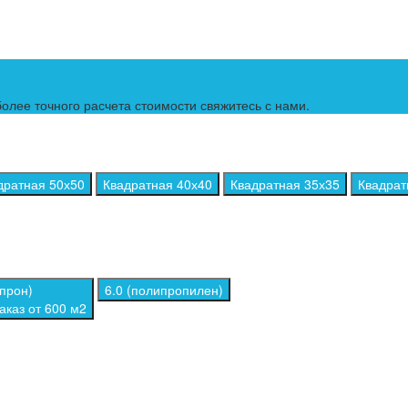
олее точного расчета стоимости свяжитесь с нами.
дратная 50х50
Квадратная 40х40
Квадратная 35х35
Квадрат
апрон)
6.0 (полипропилен)
каз от 600 м2