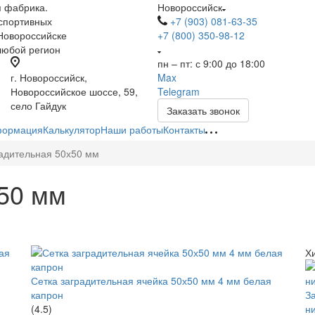
я фабрика.
Новороссийск
спортивных
+7 (903) 081-63-35
 Новороссийске
+7 (800) 350-98-12
 любой регион
пн – пт: с 9:00 до 18:00
г. Новороссийск,
Max
Новороссийское шоссе, 59,
Telegram
село Гайдук
Заказать звонок
ормация
Калькулятор
Наши работы
Контакты
радительная 50х50 мм
х50 мм
Х
Сетка заградительная ячейка 50х50 мм 4 мм белая
капрон
З
(4.5)
н