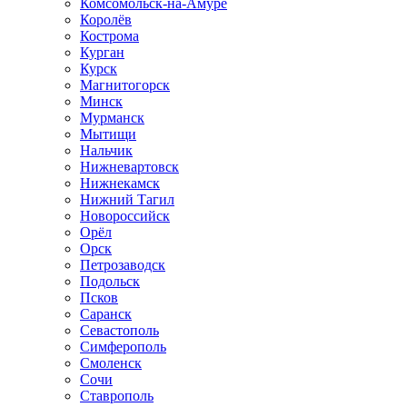
Комсомольск-на-Амуре
Королёв
Кострома
Курган
Курск
Магнитогорск
Минск
Мурманск
Мытищи
Нальчик
Нижневартовск
Нижнекамск
Нижний Тагил
Новороссийск
Орёл
Орск
Петрозаводск
Подольск
Псков
Саранск
Севастополь
Симферополь
Смоленск
Сочи
Ставрополь