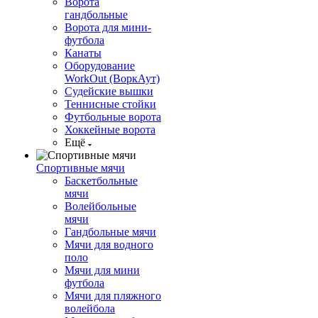
Ворота
гандбольные
Ворота для мини-
футбола
Канаты
Оборудование
WorkOut (ВоркАут)
Судейские вышки
Теннисные стойки
Футбольные ворота
Хоккейные ворота
Ещё
Спортивные мячи
Баскетбольные
мячи
Волейбольные
мячи
Гандбольные мячи
Мячи для водного
поло
Мячи для мини
футбола
Мячи для пляжного
волейбола