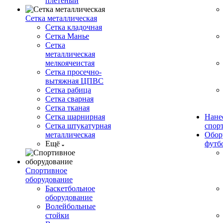
плетеный
Сетка металлическая
Сетка кладочная
Сетка Манье
Сетка
металлическая
мелкоячеистая
Сетка просечно-
вытяжная ЦПВС
Сетка рабица
Сетка сварная
Сетка тканая
Сетка шарнирная
Нане
Сетка штукатурная
спор
металлическая
Обор
Ещё
футб
Спортивное
оборудование
Баскетбольное
оборудование
Волейбольные
стойки