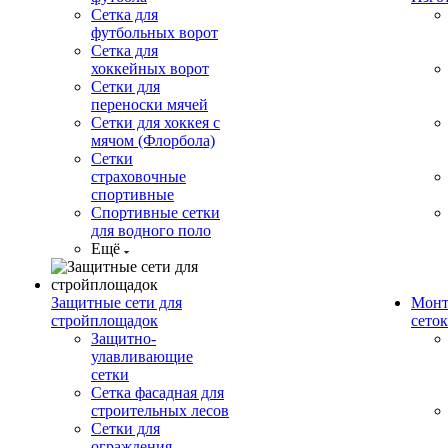
Сетка для
футбольных ворот
Сетка для
хоккейных ворот
Сетки для
переноски мячей
Сетки для хоккея с
мячом (Флорбола)
Сетки
страховочные
спортивные
Спортивные сетки
для водного поло
Ещё
Защитные сети для
Монт
стройплощадок
сеток
Защитно-
улавливающие
сетки
Сетка фасадная для
строительных лесов
Сетки для
ограждения