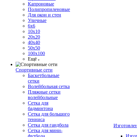
Капроновые
Полипропиленовые
Для окон и стен
Уличные
6х6
10х10
20х20
40х40
50х50
100х100
Ещё
Спортивные сети
Баскетбольные
сетки
Волейбольная сетка
Пляжные сетки
волейбольные
Сетка для
бадминтона
Сетка для большого
тенниса
Сетка для гандбола
Изготовле
Сетка для мини-
футбола
Изго