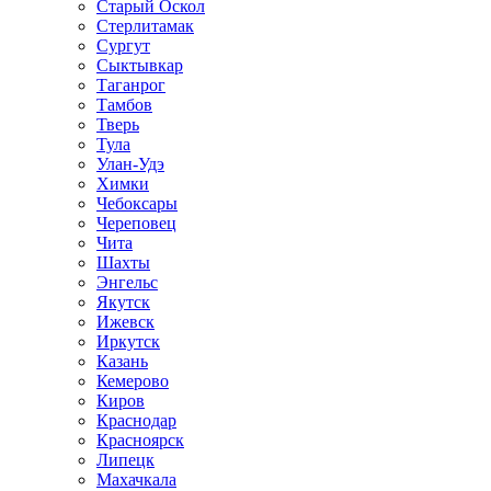
Старый Оскол
Стерлитамак
Сургут
Сыктывкар
Таганрог
Тамбов
Тверь
Тула
Улан-Удэ
Химки
Чебоксары
Череповец
Чита
Шахты
Энгельс
Якутск
Ижевск
Иркутск
Казань
Кемерово
Киров
Краснодар
Красноярск
Липецк
Махачкала