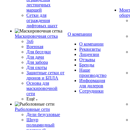
лестничных
маршей
Монт
Сетки для
обор
ограждения
лифтовых шахт
О компании
Маскировочная сетка
3х6
О компании
Военная
Реквизиты
Для беседки
Лицензии
Для дачи
Отзывы
Для забора
Бренды
Для охоты
Наше
Защитные сетки от
производство
дронов и БПЛА
Информация
Основа для
для дилеров
маскировочной
Сотрудники
сети
Ещё
Рыболовные сети
Дели безузловые
Шнур
полиамидный