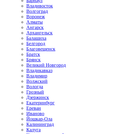
Барнаул
Владивосток
Волгоград
Воронеж
Алматы
Ангарск
Архангельск
Балашиха
Белгород
Благовещенск
Братск
Брянск
Великий Новгород
Владикавказ
Владимир
Волжский
Вологда
Грозный
Дзержинск
Екатеринбург
Ереван
Иваново
Йошкар-Ола
Калининград
Калуга